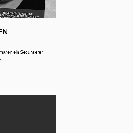
EN
alten ein Set unserer
.