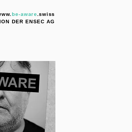
www.
be-aware
.swiss
TION DER ENSEC AG